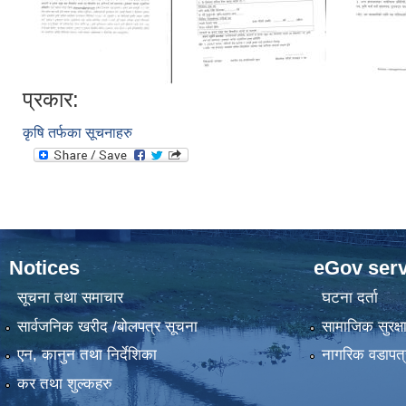
प्रकार:
कृषि तर्फका सूचनाहरु
Notices
eGov serv
सूचना तथा समाचार
घटना दर्ता
सार्वजनिक खरीद /बोलपत्र सूचना
सामाजिक सुरक्ष
एन, कानुन तथा निर्देशिका
नागरिक वडापत्
कर तथा शुल्कहरु