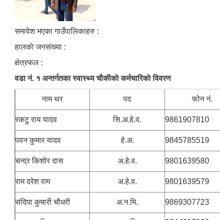
समावेश भएका गाउँपालिकाहरु :
हालकाे जनसंख्या :
क्षेत्रफल :
वडा न‌ं. १ अन्तर्गतका स्वास्थ्य चाैकीकाे कर्मचारिकाे विवरण
नाम थर
पद
फोन नं.
रकटु राय यादव
सि.अ.हे.व.
9861907810
पवन कुमार यादव
हे‍.अ.
9845785519
चन्द्र किशोर दास
अ.हे.व.
9801639580
राम दरेश राम
अ.हे.व.
9801639579
संदिपा कुमारी चौधरी
अ.न.मि.
9869307723