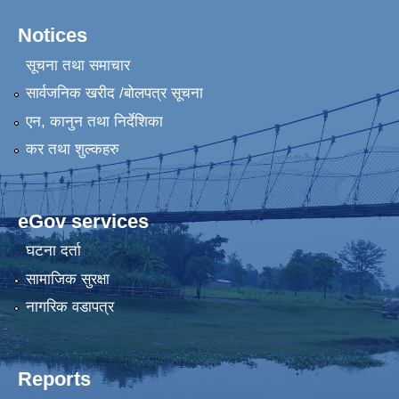
Notices
सूचना तथा समाचार
सार्वजनिक खरीद /बोलपत्र सूचना
एन, कानुन तथा निर्देशिका
कर तथा शुल्कहरु
eGov services
घटना दर्ता
सामाजिक सुरक्षा
नागरिक वडापत्र
Reports