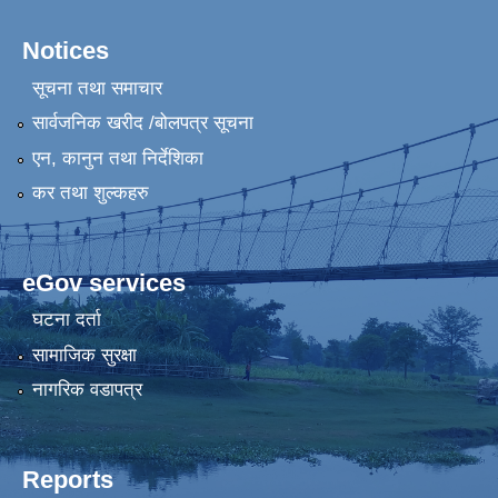
Notices
सूचना तथा समाचार
सार्वजनिक खरीद /बोलपत्र सूचना
एन, कानुन तथा निर्देशिका
कर तथा शुल्कहरु
eGov services
घटना दर्ता
सामाजिक सुरक्षा
नागरिक वडापत्र
Reports