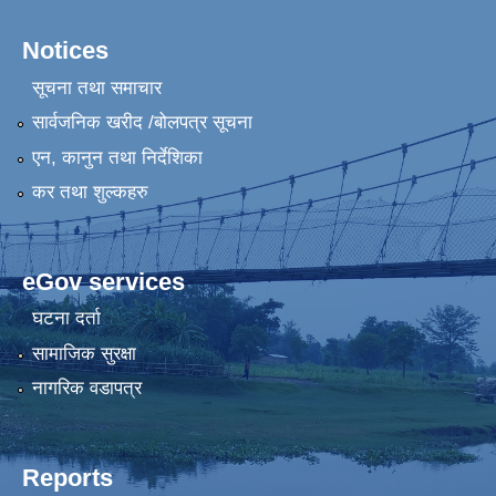
Notices
सूचना तथा समाचार
सार्वजनिक खरीद /बोलपत्र सूचना
एन, कानुन तथा निर्देशिका
कर तथा शुल्कहरु
eGov services
घटना दर्ता
सामाजिक सुरक्षा
नागरिक वडापत्र
Reports